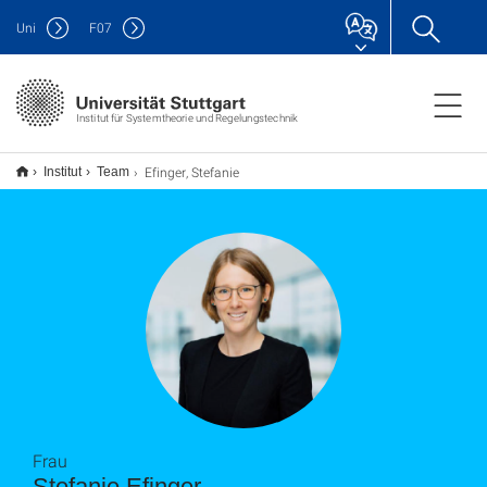
Uni
F
07
Institut für Systemtheorie und Regelungstechnik
Efinger, Stefanie
Institut
Team
Frau
Stefanie Efinger