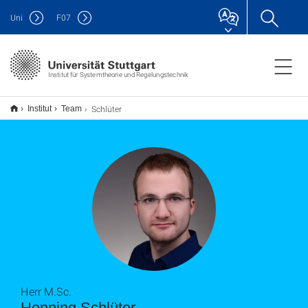
Uni
F
07
Institut für Systemtheorie und Regelungstechnik
Schlüter
Institut
Team
Herr M.Sc.
Henning Schlüter