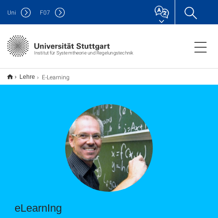
Uni
F
07
Institut für Systemtheorie und Regelungstechnik
E-Learning
Lehre
eLearnIng