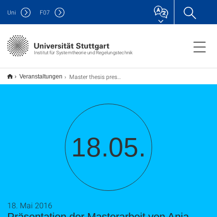
Uni
F
07
Institut für Systemtheorie und Regelungstechnik
Master thesis presentation of Anja Elser
Veranstaltungen
18.05.
18. Mai 2016
Präsentation der Masterarbeit von Anja