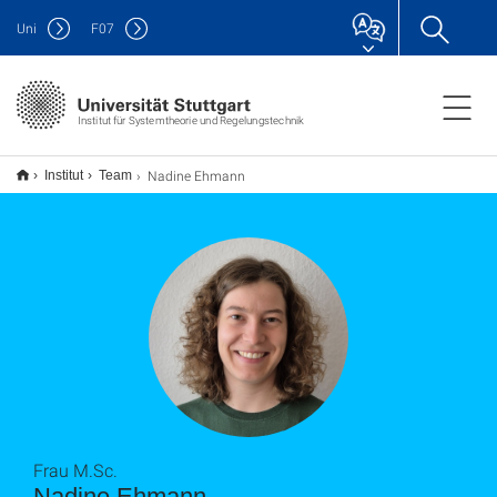
Uni
F
07
Institut für Systemtheorie und Regelungstechnik
Nadine Ehmann
Institut
Team
Frau M.Sc.
Nadine Ehmann