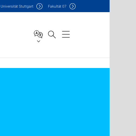
Uni
versität Stuttgart
F
akultät
07