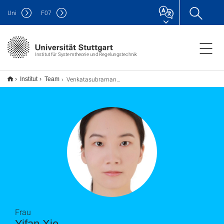
Uni
F
07
Institut für Systemtheorie und Regelungstechnik
Venkatasubramanian
Institut
Team
Frau
Yifan Xie