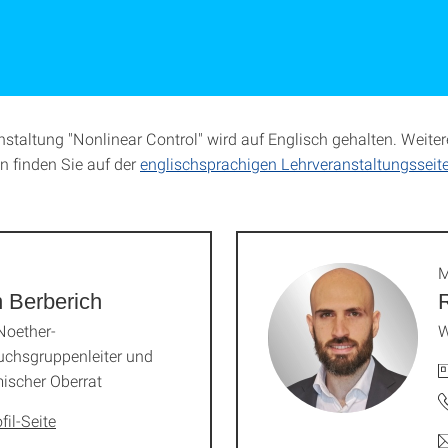
nstaltung "Nonlinear Control" wird auf Englisch gehalten. Weiter
n finden Sie auf der
englischsprachigen Lehrveranstaltungsseit
M
n Berberich
R
oether-
W
chsgruppenleiter und
ischer Oberrat
fil-Seite