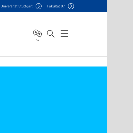
Uni
versität Stuttgart
F
akultät
07