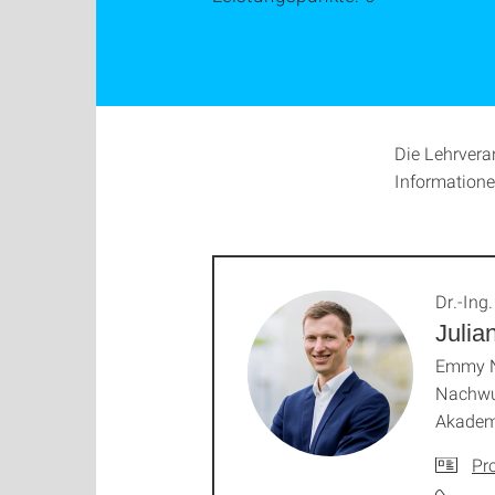
Die Lehrvera
Informatione
Dr.-Ing.
Julia
Emmy N
Nachwu
Akadem
Pro