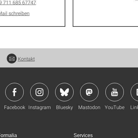
9 711 685 67747
Mail schreiben
Kontakt
Facebook
Instagram
Bluesky
Mastodon
YouTube
Lin
ormalia
Services