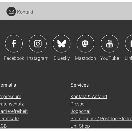
Kontakt
Facebook
Instagram
Bluesky
Mastodon
YouTube
Lin
ormalia
Services
Impressum
Kontakt & Anfahrt
atenschutz
Presse
arrierefreiheit
Jobportal
ertifikate
Promotions- / Postdoc-Stelle
AGB
Uni-Shop