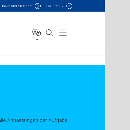
Uni
versität Stuttgart
F
akultät
07
e alle Anpassungen der Aufgabe.